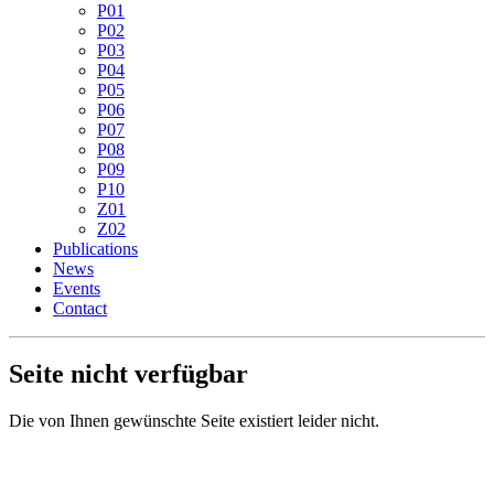
P01
P02
P03
P04
P05
P06
P07
P08
P09
P10
Z01
Z02
Publications
News
Events
Contact
Seite nicht verfügbar
Die von Ihnen gewünschte Seite existiert leider nicht.